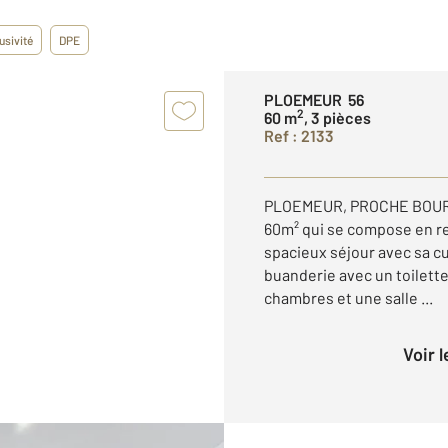
usivité
DPE
PLOEMEUR 56
2
60 m
, 3 pièces
Ref : 2133
PLOEMEUR, PROCHE BOURG
60m² qui se compose en r
spacieux séjour avec sa c
buanderie avec un toilette
chambres et une salle ...
Voir 