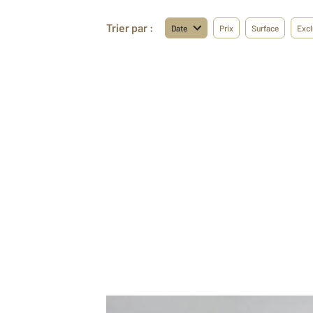
Trier par :
Date
Prix
Surface
Excl