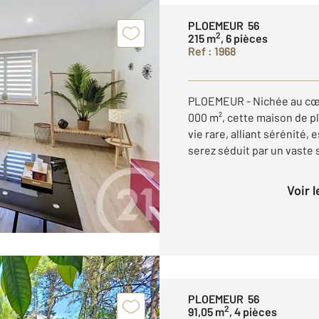
PLOEMEUR 56
2
215 m
, 6 pièces
Ref : 1968
PLOEMEUR - Nichée au cœu
000 m², cette maison de pl
vie rare, alliant sérénité,
serez séduit par un vaste s
Voir 
PLOEMEUR 56
2
91,05 m
, 4 pièces