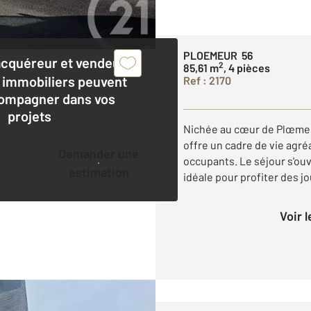
PLOEMEUR 56
acquéreur et vendeur,
2
85,61 m
, 4 pièces
 immobiliers peuvent
Ref : 2170
ompagner dans vos
projets
Nichée au cœur de Plœmeu
offre un cadre de vie agré
Demander une
occupants. Le séjour s'ou
estimation
idéale pour profiter des jo
Voir 