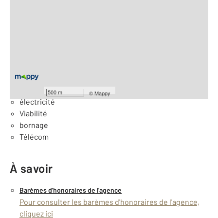
2
Surface totale : 329 m
Équipements
Général
Eau
500 m
©
Mappy
électricité
Viabilité
bornage
Télécom
À savoir
Barèmes d'honoraires de l'agence
Pour consulter les barèmes d'honoraires de l'agence,
cliquez ici