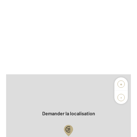
Afficher sur la carte :
+
Agence
Biens vendus
-
Demander la localisation
Vue globale