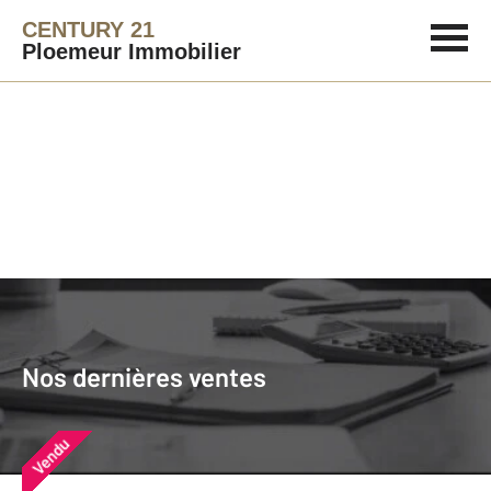
CENTURY 21
Ploemeur Immobilier
Agence immobilière
Vendre
Nos dernières ventes
Nos derniers biens vendus près de
Nos dernières ventes
chez vous
Vendu